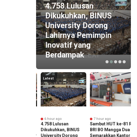
4.758 Lulusan
1 hour ago
Berapa Budget
Dikukuhkan, BINUS
Nonton Konser yang
University Dorong
Harus Disiapkan?
Lahirnya Pemimpin
Atur Dana dengan
Inovatif yang
Deposito FLEXI
Berdampak
Latest
ur ago
6 hour ago
7 hour ago
a Budget
4.758 Lulusan
Sambut HUT ke-81 RI,
n Konser yang
Dikukuhkan, BINUS
BRI BO Mangga Dua
 Disiapkan? Atur
University Dorong
Semarakkan Kantor