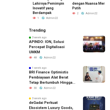
dengan
Lahirnya Pemimpin
dengan Nuansa Merah
ito FLEXI
Inovatif yang
Putih
Berdampak
Admin22
2
Admin22
1
Admin22
Trending
3 week ago
APINDO: ION, Solusi
Percepat Digitalisasi
UMKM
48
Admin22
1 week ago
BRI Finance Optimistis
Pembiayaan Alat Berat
Tetap Bertumbuh Hingga
Akhir 2026
30
Admin22
3 week ago
deGadai Perkuat
Ekosistem Luxury Goods,