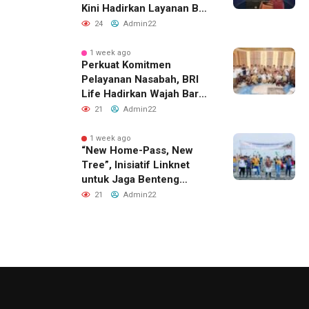
Kini Hadirkan Layanan Beli
Tas, Titip Jual, dan Gadai
24
Admin22
Melalui Jaringan Mitra
1 week ago
Perkuat Komitmen
Pelayanan Nasabah, BRI
Life Hadirkan Wajah Baru
Kantor Layanan di
21
Admin22
Denpasar
1 week ago
“New Home-Pass, New
Tree”, Inisiatif Linknet
untuk Jaga Benteng
Pesisir dan Masa Depan
21
Admin22
Masyarakat