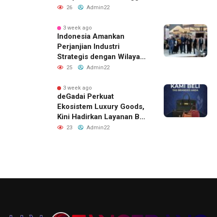
Akhir 2026
26
Admin22
3 week ago
Indonesia Amankan
Perjanjian Industri
Strategis dengan Wilayah
Sverdlovsk, Rusia untuk
25
Admin22
Pacu Investasi Manufaktur
3 week ago
deGadai Perkuat
Ekosistem Luxury Goods,
Kini Hadirkan Layanan Beli
Tas, Titip Jual, dan Gadai
23
Admin22
Melalui Jaringan Mitra