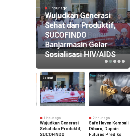
1 hour ago
1 hour ago
Persaingan Kedai
Wujudkan Generasi
Kopi Meningkat,
Sehat dan Produktif,
Sistem POS Bantu
SUCOFINDO
Tingkatkan Efisiensi
Banjarmasin Gelar
Operasional
Sosialisasi HIV/AIDS
Latest
r ago
1 hour ago
2 hour ago
ingan Kedai
Wujudkan Generasi
Safe Haven Kembali
Meningkat,
Sehat dan Produktif,
Diburu, Dupoin
m POS Bantu
SUCOFINDO
Futures Prediksi