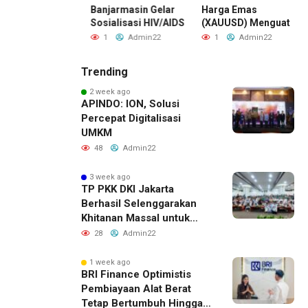
tkan Efisiensi
Banjarmasin Gelar
Harga Emas
sional
Sosialisasi HIV/AIDS
(XAUUSD) Menguat
Admin22
1
Admin22
1
Admin22
Trending
2 week ago
APINDO: ION, Solusi
Percepat Digitalisasi
UMKM
48
Admin22
3 week ago
TP PKK DKI Jakarta
Berhasil Selenggarakan
Khitanan Massal untuk
Lebih dari 2.000 Anak:
28
Admin22
Antusiasme Tinggi Hingga
Raih Penghargaan MURI
1 week ago
BRI Finance Optimistis
Pembiayaan Alat Berat
Tetap Bertumbuh Hingga