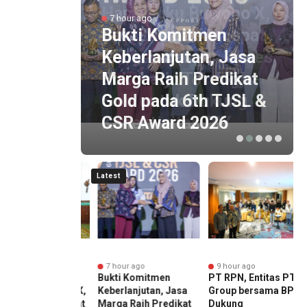
Hamengku Buwono X,
7 hour ago
Jasa Marga Percepat
Bukti Komitmen
Pengembangan Akses
Keberlanjutan, Jasa
Bokoharjo Tol Jogja-
Marga Raih Predikat
Solo untuk Dukung
Gold pada 6th TJSL &
Konektivitas DIY
CSR Award 2026
Latest
ur ago
7 hour ago
9 hour ago
ung Sri Sultan
Bukti Komitmen
PT RPN, Entitas PTPN
ngku Buwono X,
Keberlanjutan, Jasa
Group bersama BPDP
Marga Percepat
Marga Raih Predikat
Dukung