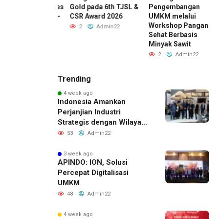
embangan Akses
Gold pada 6th TJSL &
Pengembangan
arjo Tol Jogja-
CSR Award 2026
UMKM melalui
untuk Dukung
Workshop Pangan
2
Admin22
tivitas DIY
Sehat Berbasis
Minyak Sawit
Admin22
2
Admin22
Trending
4 week ago
Indonesia Amankan
Perjanjian Industri
Strategis dengan Wilayah
Sverdlovsk, Rusia untuk
53
Admin22
Pacu Investasi Manufaktur
3 week ago
APINDO: ION, Solusi
Percepat Digitalisasi
UMKM
48
Admin22
4 week ago