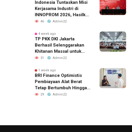
Indonesia Tuntaskan Misi
Kerjasama Industri di
INNOPROM 2026, Hasilkan
Belasan Kerja Sama
46
Admin22
Strategis
4 week ago
TP PKK DKI Jakarta
Berhasil Selenggarakan
Khitanan Massal untuk
Lebih dari 2.000 Anak:
31
Admin22
Antusiasme Tinggi Hingga
Raih Penghargaan MURI
1 week ago
BRI Finance Optimistis
Pembiayaan Alat Berat
Tetap Bertumbuh Hingga
Akhir 2026
29
Admin22