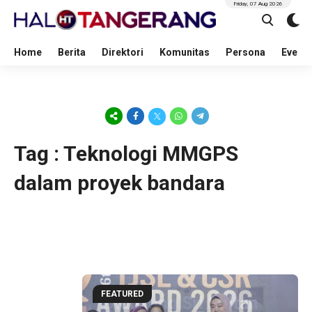
Friday, 07 Aug 2026
Home
Berita
Direktori
Komunitas
Persona
Event
Tag : Teknologi MMGPS
dalam proyek bandara
6 hour ago
FEATURED
Didukung Sri Sultan