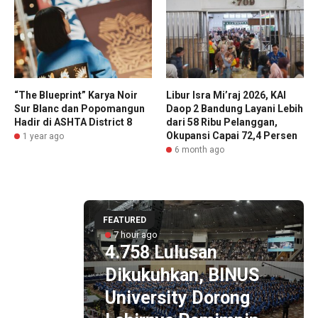
“The Blueprint” Karya Noir
Libur Isra Mi’raj 2026, KAI
Sur Blanc dan Popomangun
Daop 2 Bandung Layani Lebih
Hadir di ASHTA District 8
dari 58 Ribu Pelanggan,
Okupansi Capai 72,4 Persen
1 year ago
6 month ago
FEATURED
7 hour ago
4.758 Lulusan
Dikukuhkan, BINUS
yang
University Dorong