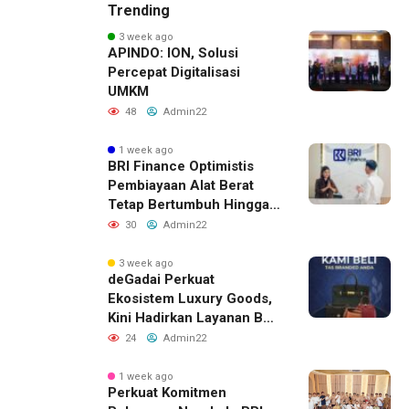
Trending
3 week ago
APINDO: ION, Solusi
Percepat Digitalisasi
UMKM
48
Admin22
1 week ago
BRI Finance Optimistis
Pembiayaan Alat Berat
Tetap Bertumbuh Hingga
Akhir 2026
30
Admin22
3 week ago
deGadai Perkuat
Ekosistem Luxury Goods,
Kini Hadirkan Layanan Beli
Tas, Titip Jual, dan Gadai
24
Admin22
Melalui Jaringan Mitra
1 week ago
Perkuat Komitmen