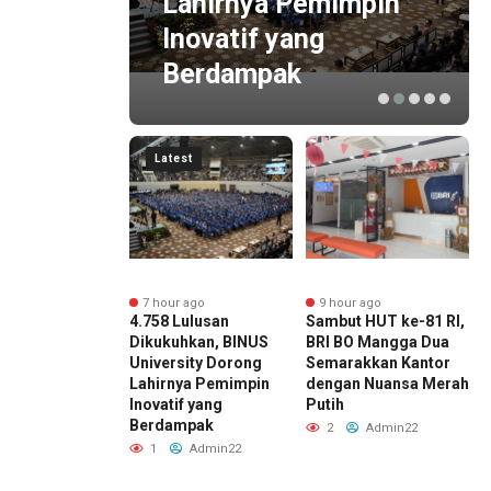
n?
Lahirnya Pemimpin
an
Inovatif yang
Berdampak
Latest
r ago
7 hour ago
9 hour ago
a Budget
4.758 Lulusan
Sambut HUT ke-81 RI,
B
n Konser yang
Dikukuhkan, BINUS
BRI BO Mangga Dua
N
Disiapkan? Atur
University Dorong
Semarakkan Kantor
H
dengan
Lahirnya Pemimpin
dengan Nuansa Merah
D
ito FLEXI
Inovatif yang
Putih
D
Berdampak
Admin22
2
Admin22
1
Admin22