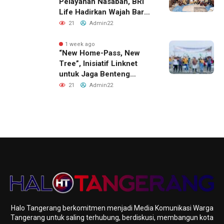
Pelayanan Nasabah, BRI
Life Hadirkan Wajah Baru
Kantor Layanan di
21
Admin22
Denpasar
1 week ago
“New Home-Pass, New
Tree”, Inisiatif Linknet
untuk Jaga Benteng
Pesisir dan Masa Depan
21
Admin22
Masyarakat
Halo Tangerang berkomitmen menjadi Media Komunikasi Warga
Tangerang untuk saling terhubung, berdiskusi, membangun kota