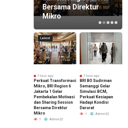
Bersama Direktur
a
Mikro
Latest
nute ago
7 hour ago
7 hour ago
at Keimanan
Perkuat Transformasi
BRI BO Sudirman
P
khuwah, BRI
Mikro, BRI Region 6
Semanggi Gelar
d
 6 Gelar
Jakarta 1 Gelar
Simulasi BCM,
R
ian Rutin
Pembekalan Motivasi
Perkuat Kesiapan
P
ma Pekerja
dan Sharing Session
Hadapi Kondisi
B
Bersama Direktur
Darurat
Admin22
Mikro
1
Admin22
1
Admin22