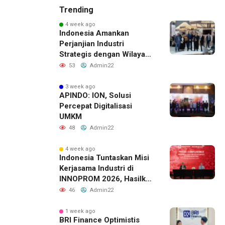
Trending
4 week ago
Indonesia Amankan
Perjanjian Industri
Strategis dengan Wilayah
Sverdlovsk, Rusia untuk
53
Admin22
Pacu Investasi Manufaktur
3 week ago
APINDO: ION, Solusi
Percepat Digitalisasi
UMKM
48
Admin22
4 week ago
Indonesia Tuntaskan Misi
Kerjasama Industri di
INNOPROM 2026, Hasilkan
Belasan Kerja Sama
46
Admin22
Strategis
1 week ago
BRI Finance Optimistis