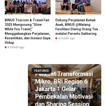
BINUS Tourism & Travel Fair
Dukung Perjalanan Kuliah
2025 Mengusung “Glow
Anak, BINUS @Malang
While You Travel,”
Fasilitasi Dialog Orang Tua
Menggabungkan Perjalanan,
melalui Parents Gathering
Kecantikan, dan Inovasi Gaya
4 month ago
Hidup
8 month ago
7 hour ago
FEATURED
Perkuat Transformasi
Mikro, BRI Region 6
an
Jakarta 1 Gelar
RI
Pembekalan Motivasi
dan Sharing Session