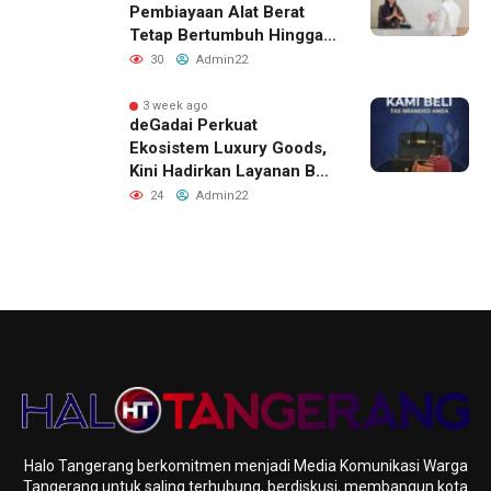
Pembiayaan Alat Berat
Tetap Bertumbuh Hingga
Akhir 2026
30
Admin22
3 week ago
deGadai Perkuat
Ekosistem Luxury Goods,
Kini Hadirkan Layanan Beli
Tas, Titip Jual, dan Gadai
24
Admin22
Melalui Jaringan Mitra
Halo Tangerang berkomitmen menjadi Media Komunikasi Warga
Tangerang untuk saling terhubung, berdiskusi, membangun kota