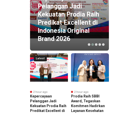
Pelanggan Jadi
Drone,
Kekuatan Prodia Raih
ng dan
Predikat Excellent di
Indonesia Original
ngan
Brand 2026
Latest
nute ago
2 hour ago
2 hour ago
 Sekadar Drone,
Kepercayaan
Prodia Raih SBBI
B
obot Anjing dan
Pelanggan Jadi
Award, Tegaskan
K
oid Ikut
Kekuatan Prodia Raih
Komitmen Hadirkan
H
a di Lapangan
Predikat Excellent di
Layanan Kesehatan
B