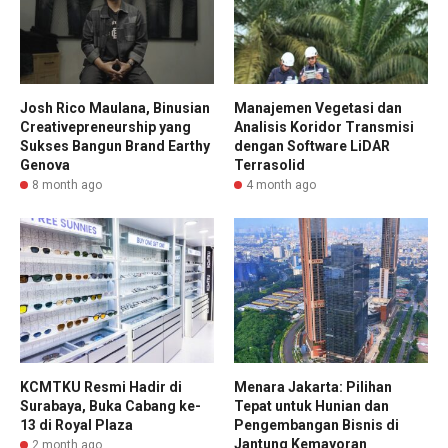
Josh Rico Maulana, Binusian
Manajemen Vegetasi dan
Creativepreneurship yang
Analisis Koridor Transmisi
Sukses Bangun Brand Earthy
dengan Software LiDAR
Genova
Terrasolid
8 month ago
4 month ago
KCMTKU Resmi Hadir di
Menara Jakarta: Pilihan
Surabaya, Buka Cabang ke-
Tepat untuk Hunian dan
13 di Royal Plaza
Pengembangan Bisnis di
Jantung Kemayoran
2 month ago