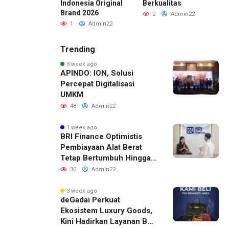
Indonesia Original
Berkualitas
Admin22
Brand 2026
2
Admin22
1
Admin22
Trending
3 week ago
APINDO: ION, Solusi
Percepat Digitalisasi
UMKM
48
Admin22
1 week ago
BRI Finance Optimistis
Pembiayaan Alat Berat
Tetap Bertumbuh Hingga
Akhir 2026
30
Admin22
3 week ago
deGadai Perkuat
Ekosistem Luxury Goods,
Kini Hadirkan Layanan Beli