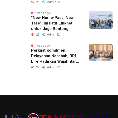
Tas, Titip Jual, dan Gadai
25
Admin22
Melalui Jaringan Mitra
2 week ago
“New Home-Pass, New
Tree”, Inisiatif Linknet
untuk Jaga Benteng
Pesisir dan Masa Depan
23
Admin22
Masyarakat
1 week ago
Perkuat Komitmen
Pelayanan Nasabah, BRI
Life Hadirkan Wajah Baru
Kantor Layanan di
22
Admin22
Denpasar