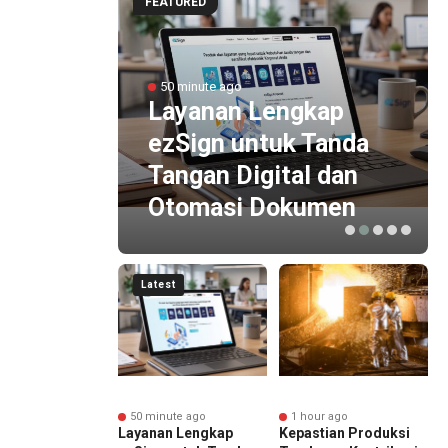
FEATURED
g
50 minute ago
Layanan Lengkap
ran
ezSign untuk Tanda
Tangan Digital dan
Otomasi Dokumen
Latest
nute ago
50 minute ago
1 hour ago
Accounting
Layanan Lengkap
Kepastian Produksi
O