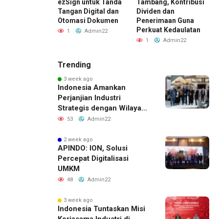
antu
ezSign untuk Tanda
Tambang, Kontribusi
ahaan
Tangan Digital dan
Dividen dan
P
sun Laporan
Otomasi Dokumen
Penerimaan Guna
M
gan Lebih Cepat
Perkuat Kedaulatan
K
1
Admin22
Admin22
1
Admin22
Trending
3 week ago
Indonesia Amankan
Perjanjian Industri
Strategis dengan Wilayah
Sverdlovsk, Rusia untuk
53
Admin22
Pacu Investasi Manufaktur
2 week ago
APINDO: ION, Solusi
Percepat Digitalisasi
UMKM
48
Admin22
3 week ago
Indonesia Tuntaskan Misi