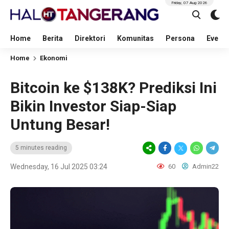
Friday, 07 Aug 2026
Home
Berita
Direktori
Komunitas
Persona
Event
Home
Ekonomi
Bitcoin ke $138K? Prediksi Ini
Bikin Investor Siap-Siap
Untung Besar!
5 minutes reading
Wednesday, 16 Jul 2025 03:24
60
Admin22