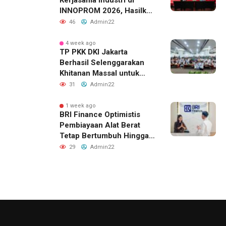
Kerjasama Industri di
INNOPROM 2026, Hasilkan
Belasan Kerja Sama
46
Admin22
Strategis
4 week ago
TP PKK DKI Jakarta
Berhasil Selenggarakan
Khitanan Massal untuk
Lebih dari 2.000 Anak:
31
Admin22
Antusiasme Tinggi Hingga
Raih Penghargaan MURI
1 week ago
BRI Finance Optimistis
Pembiayaan Alat Berat
Tetap Bertumbuh Hingga
Akhir 2026
29
Admin22