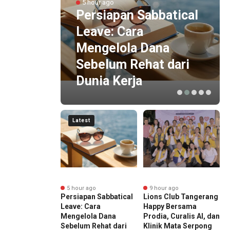
5 hour ago
Persiapan Sabbatical
kuat
Leave: Cara
Mengelola Dana
spor
Sebelum Rehat dari
Dunia Kerja
Latest
nute ago
5 hour ago
9 hour ago
intah Perkuat
Persiapan Sabbatical
Lions Club Tangerang
P
inasi
Leave: Cara
Happy Bersama
K
sanaan Ekspor
Mengelola Dana
Prodia, Curalis AI, dan
P
al
Sebelum Rehat dari
Klinik Mata Serpong
M