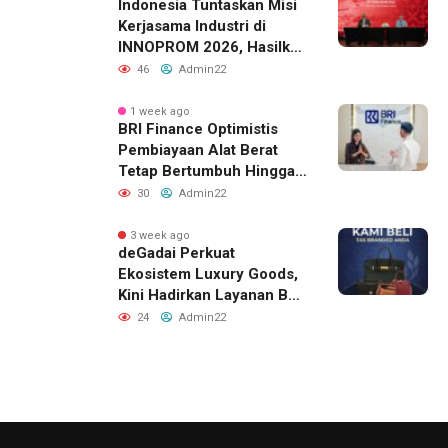
Indonesia Tuntaskan Misi
Kerjasama Industri di
INNOPROM 2026, Hasilkan
Belasan Kerja Sama
46
Admin22
Strategis
1 week ago
BRI Finance Optimistis
Pembiayaan Alat Berat
Tetap Bertumbuh Hingga
Akhir 2026
30
Admin22
3 week ago
deGadai Perkuat
Ekosistem Luxury Goods,
Kini Hadirkan Layanan Beli
Tas, Titip Jual, dan Gadai
24
Admin22
Melalui Jaringan Mitra