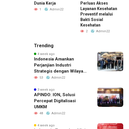
Dunia Kerja
Perluas Akses
Admin22
Layanan Kesehatan
1
Admin22
Preventif melalui
Bakti Sosial
Kesehatan
2
Admin22
Trending
4 week ago
Indonesia Amankan
Perjanjian Industri
Strategis dengan Wilayah
Sverdlovsk, Rusia untuk
53
Admin22
Pacu Investasi Manufaktur
3 week ago
APINDO: ION, Solusi
Percepat Digitalisasi
UMKM
48
Admin22
4 week ago