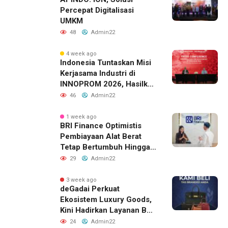
Percepat Digitalisasi
UMKM
48
Admin22
4 week ago
Indonesia Tuntaskan Misi
Kerjasama Industri di
INNOPROM 2026, Hasilkan
Belasan Kerja Sama
46
Admin22
Strategis
1 week ago
BRI Finance Optimistis
Pembiayaan Alat Berat
Tetap Bertumbuh Hingga
Akhir 2026
29
Admin22
3 week ago
deGadai Perkuat
Ekosistem Luxury Goods,
Kini Hadirkan Layanan Beli
Tas, Titip Jual, dan Gadai
24
Admin22