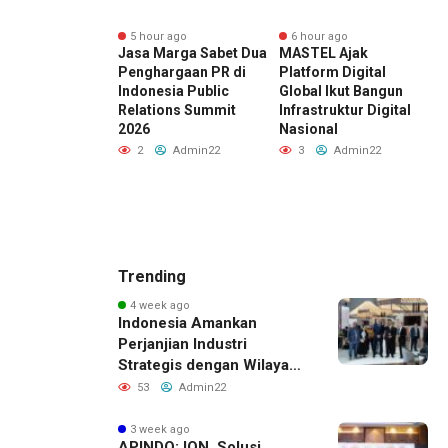
r ago
5 hour ago
6 hour ago
 Club Tangerang
Jasa Marga Sabet Dua
MASTEL Ajak
L
 Bersama
Penghargaan PR di
Platform Digital
H
, Curalis AI, dan
Indonesia Public
Global Ikut Bangun
P
 Mata Serpong
Relations Summit
Infrastruktur Digital
K
as Akses
2026
Nasional
P
an Kesehatan
L
2
Admin22
3
Admin22
tif melalui
P
Sosial
B
atan
K
Admin22
Trending
4 week ago
Indonesia Amankan
Perjanjian Industri
Strategis dengan Wilayah
Sverdlovsk, Rusia untuk
53
Admin22
Pacu Investasi Manufaktur
3 week ago
APINDO: ION, Solusi