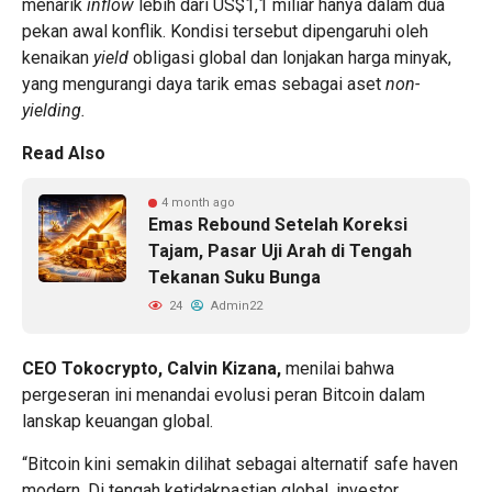
menarik
inflow
lebih dari US$1,1 miliar hanya dalam dua
pekan awal konflik. Kondisi tersebut dipengaruhi oleh
kenaikan
yield
obligasi global dan lonjakan harga minyak,
yang mengurangi daya tarik emas sebagai aset
non-
yielding.
Read Also
4 month ago
Emas Rebound Setelah Koreksi
Tajam, Pasar Uji Arah di Tengah
Tekanan Suku Bunga
24
Admin22
CEO Tokocrypto, Calvin Kizana,
menilai bahwa
pergeseran ini menandai evolusi peran Bitcoin dalam
lanskap keuangan global.
“Bitcoin kini semakin dilihat sebagai alternatif safe haven
modern. Di tengah ketidakpastian global, investor