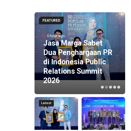
gerang
FEATURED
AI, dan
pong
5 hour ago
Jasa Marga Sabet
tan
Dua Penghargaan PR
ui
di Indonesia Public
Relations Summit
2026
Latest