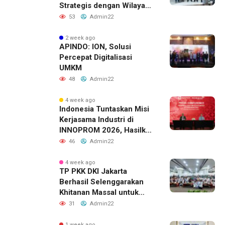
Strategis dengan Wilayah
Sverdlovsk, Rusia untuk
53
Admin22
Pacu Investasi Manufaktur
2 week ago
APINDO: ION, Solusi
Percepat Digitalisasi
UMKM
48
Admin22
4 week ago
Indonesia Tuntaskan Misi
Kerjasama Industri di
INNOPROM 2026, Hasilkan
Belasan Kerja Sama
46
Admin22
Strategis
4 week ago
TP PKK DKI Jakarta
Berhasil Selenggarakan
Khitanan Massal untuk
Lebih dari 2.000 Anak:
31
Admin22
Antusiasme Tinggi Hingga
Raih Penghargaan MURI
1 week ago