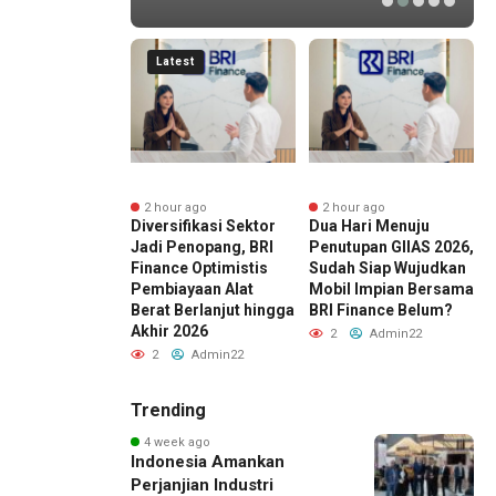
Latest
r ago
2 hour ago
2 hour ago
ka Finansial
Diversifikasi Sektor
Dua Hari Menuju
M
i dari
Jadi Penopang, BRI
Penutupan GIIAS 2026,
D
emen Risiko,
Finance Optimistis
Sudah Siap Wujudkan
M
 Mengejar Imbal
Pembiayaan Alat
Mobil Impian Bersama
B
Cepat
Berat Berlanjut hingga
BRI Finance Belum?
H
Akhir 2026
Admin22
2
Admin22
2
Admin22
Trending
4 week ago
Indonesia Amankan
Perjanjian Industri