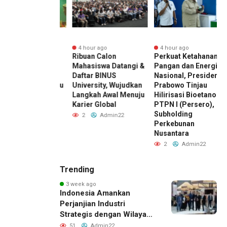
ur ago
4 hour ago
4 hour ago
ward 2026 by
Ribuan Calon
Perkuat Ketahanan
I Kembali
Mahasiswa Datangi &
Pangan dan Energi
ar, Dorong ESG
Daftar BINUS
Nasional, Presiden
di Standar Baru
University, Wujudkan
Prabowo Tinjau
Saing Bisnis
Langkah Awal Menuju
Hilirisasi Bioetanol
esia
Karier Global
PTPN I (Persero),
Subholding
Admin22
2
Admin22
Perkebunan
Nusantara
2
Admin22
Trending
3 week ago
Indonesia Amankan
Perjanjian Industri
Strategis dengan Wilayah
Sverdlovsk, Rusia untuk
51
Admin22