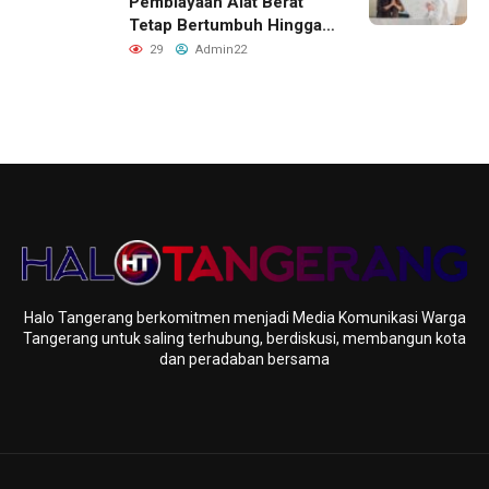
Pembiayaan Alat Berat
Tetap Bertumbuh Hingga
Akhir 2026
29
Admin22
Halo Tangerang berkomitmen menjadi Media Komunikasi Warga
Tangerang untuk saling terhubung, berdiskusi, membangun kota
dan peradaban bersama