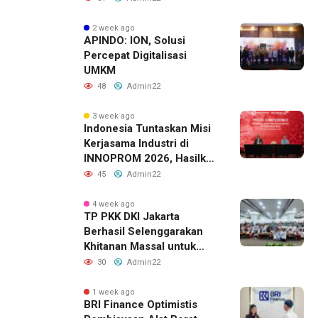
Pacu Investasi Manufaktur
2 week ago
APINDO: ION, Solusi
Percepat Digitalisasi
UMKM
48
Admin22
3 week ago
Indonesia Tuntaskan Misi
Kerjasama Industri di
INNOPROM 2026, Hasilkan
Belasan Kerja Sama
45
Admin22
Strategis
4 week ago
TP PKK DKI Jakarta
Berhasil Selenggarakan
Khitanan Massal untuk
Lebih dari 2.000 Anak:
30
Admin22
Antusiasme Tinggi Hingga
Raih Penghargaan MURI
1 week ago
BRI Finance Optimistis