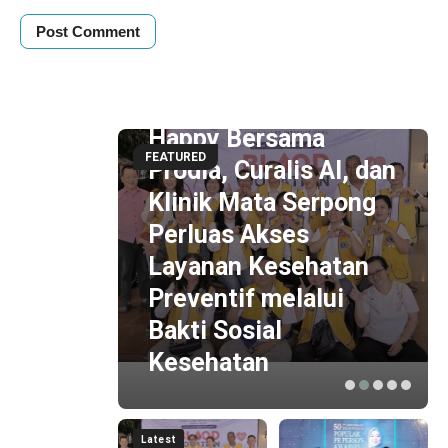
5 hour ago
Lions Club Tangerang
Happy Bersama
FEATURED
Prodia, Curalis AI, dan
Klinik Mata Serpong
tical
Perluas Akses
Layanan Kesehatan
Preventif melalui
dari
Bakti Sosial
Kesehatan
Latest