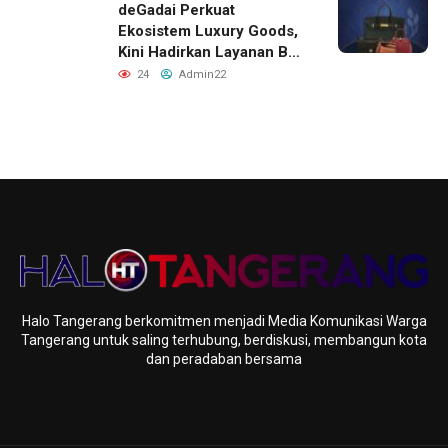
deGadai Perkuat
Ekosistem Luxury Goods,
Kini Hadirkan Layanan Beli
Tas, Titip Jual, dan Gadai
24
Admin22
Melalui Jaringan Mitra
Halo Tangerang berkomitmen menjadi Media Komunikasi Warga
Tangerang untuk saling terhubung, berdiskusi, membangun kota
dan peradaban bersama