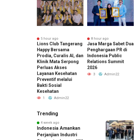
r ago
5 hour ago
8 hour ago
pan Sabbatical
Lions Club Tangerang
Jasa Marga Sabet Dua
P
 Cara
Happy Bersama
Penghargaan PR di
L
lola Dana
Prodia, Curalis AI, dan
Indonesia Public
M
m Rehat dari
Klinik Mata Serpong
Relations Summit
S
Kerja
Perluas Akses
2026
D
Layanan Kesehatan
Admin22
3
Admin22
Preventif melalui
Bakti Sosial
Kesehatan
1
Admin22
Trending
4 week ago
Indonesia Amankan
Perjanjian Industri