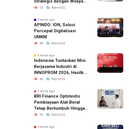
Strategis dengan Wilayah
Sverdlovsk, Rusia untuk
53
Admin22
Pacu Investasi Manufaktur
3 week ago
APINDO: ION, Solusi
Percepat Digitalisasi
UMKM
48
Admin22
4 week ago
Indonesia Tuntaskan Misi
Kerjasama Industri di
INNOPROM 2026, Hasilkan
Belasan Kerja Sama
46
Admin22
Strategis
1 week ago
BRI Finance Optimistis
Pembiayaan Alat Berat
Tetap Bertumbuh Hingga
Akhir 2026
30
Admin22
3 week ago